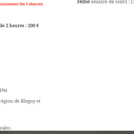
3ème
séance de suivi : (
abonnement des 3 séances)
de 2 heures : 200 €
21%)
 région de Blegny et
rales.