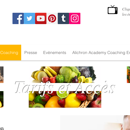
Cliq
les 
Coaching
Presse
Evènements
Alichron Academy Coaching En
Tarifs et Accès
on