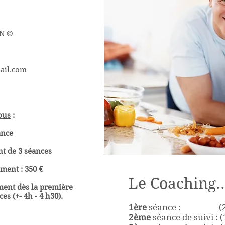
ON ©
ail.com
ous
:
ance
t de 3 séances
nt : 350 €
Le Coaching..
ent dès la première
es (+- 4h - 4 h30).
1ère
séance : (2h
2ème
séance de suivi : (