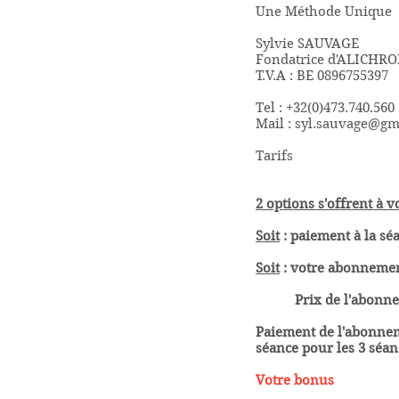
Une Méthode Unique
Sylvie SAUVAGE
Fondatrice d'ALICHR
T.V.A : BE 0896755397
Tel : +32(0)473.740.560
Mail :
syl.sauvage@gm
Tarifs
2 options s'offrent à v
Soit
: paiement à la sé
Soit
: votre abonnemen
Prix de l'abonneme
Paiement de l'abonnem
séance pour les 3 séanc
Votre bonus