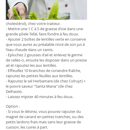
Lentilles à la "Périgourdine"
pour 2 personnes (pour le midi & le soir)
- Procurez-vous de la graisse d'oie (bon
cholestérol), chez votre traiteur.
- Mettre une 1 C à S de graisse d'oie dans une
grande pôele Tefal, faire fondre à feu doux.
- Ajouter 2 boîtes de lentilles verte en conserve
que vous aurez au préalable rincé de son jus à
l'eau chaude dans un tamis.
- Epluchez 2 gousses d'ail et enlevez le germe
de celles-ci, ensuite les disposer dans un presse
ail et rajoutez-les aux lentilles.
- Effeuillez 10 branches de coriandre fraîche,
rajoutez les petites feuilles aux lentilles.
- Rajoutez le sel Herbamare (de chez Colruyt) +
le poivre saveur "Santa Maria" (de chez
Delhaize).
- Laissez mijoter 40 minutes à feu doux.
Option :
- Si vous le désirez, vous pouvez rajouter du
magret de canard en petites tranches, ou des
petits lardons frais mais sans leur graisse de
cuisson, les cuires à part.