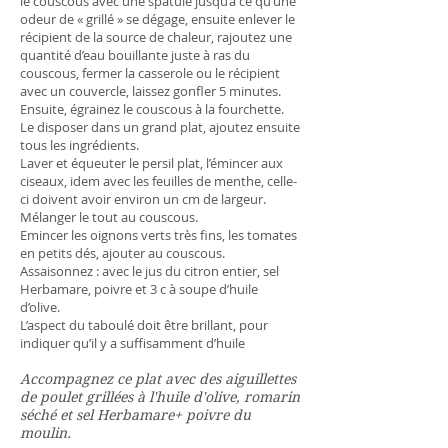
le couscous avec une spatule jusqu’a ce qu’une
odeur de « grillé » se dégage, ensuite enlever le
récipient de la source de chaleur, rajoutez une
quantité d’eau bouillante juste à ras du
couscous, fermer la casserole ou le récipient
avec un couvercle, laissez gonfler 5 minutes.
Ensuite, égrainez le couscous à la fourchette.
Le disposer dans un grand plat, ajoutez ensuite
tous les ingrédients.
Laver et équeuter le persil plat, l’émincer aux
ciseaux, idem avec les feuilles de menthe, celle-
ci doivent avoir environ un cm de largeur.
Mélanger le tout au couscous.
Emincer les oignons verts très fins, les tomates
en petits dés, ajouter au couscous.
Assaisonnez : avec le jus du citron entier, sel
Herbamare, poivre et 3 c à soupe d’huile
d’olive.
L’aspect du taboulé doit être brillant, pour
indiquer qu’il y a suffisamment d’huile
Accompagnez ce plat avec des aiguillettes
de poulet grillées à l'huile d'olive, romarin
séché et sel Herbamare+ poivre du
moulin.