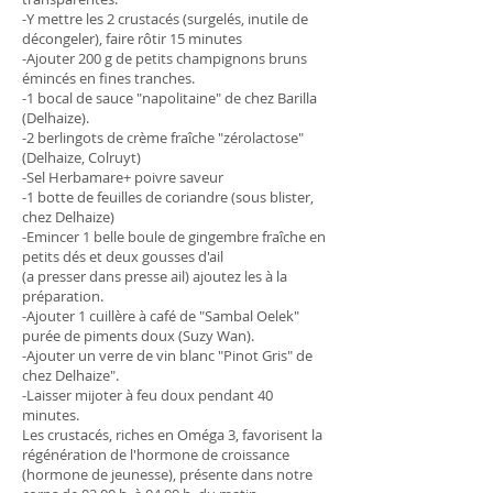
-Y mettre les 2 crustacés (surgelés, inutile de
décongeler), faire rôtir 15 minutes
-Ajouter 200 g de petits champignons bruns
émincés en fines tranches.
-1 bocal de sauce "napolitaine" de chez Barilla
(Delhaize).
-2 berlingots de crème fraîche "zérolactose"
(Delhaize, Colruyt)
-Sel Herbamare+ poivre saveur
-1 botte de feuilles de coriandre (sous blister,
chez Delhaize)
-Emincer 1 belle boule de gingembre fraîche en
petits dés et deux gousses d'ail
(a presser dans presse ail) ajoutez les à la
préparation.
-Ajouter 1 cuillère à café de "Sambal Oelek"
purée de piments doux (Suzy Wan).
-Ajouter un verre de vin blanc "Pinot Gris" de
chez Delhaize".
-Laisser mijoter à feu doux pendant 40
minutes.
Les crustacés, riches en Oméga 3, favorisent la
régénération de l'hormone de croissance
(hormone de jeunesse), présente dans notre