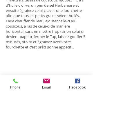
Y mettre 2 tasses de couscous, ajoutez 1 C à s
d'huile d'olive, un peu de sel Herbamare et
ensuite égrainez celui-ci avec une fourchette
afin que tous les petits grains soient huilés.
Faire chauffer de l'eau, ajouter celle-ci au
couscous, à ras de celui-ci de manière
horizontal, sans en mettre trop (sinon celui-ci
devient papeu), fermer le Tup, laissez gonfler 5
minutes, ouvrir et égrainez avec votre
fourchette et c'est prêt! Bonne appétit...
Chili Con Carne "à la
Phone
Email
Facebook
mexicaine"
pour le midi
-Mettre une cuillère à soupe d'huile d'olive
dans une grande pôele Tefal.
-Y émincer 2 échalottes + un poivron rouge en
petites lamelles, (bien enlever les pépins et les