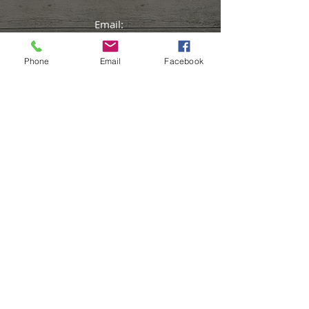
Email:
syl.sauvage@gmail.com
Phone
Email
Facebook
Tél. :
+32(0)473.740.560
facebook : Sylvie
Sauvage